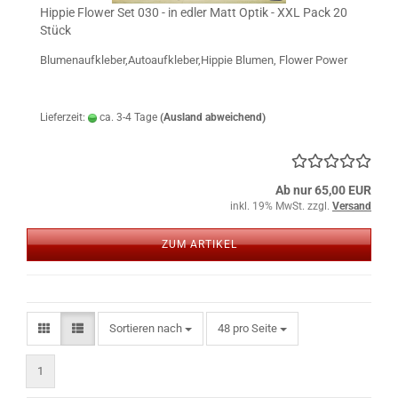
Hippie Flower Set 030 - in edler Matt Optik - XXL Pack 20
Stück
Blumenaufkleber,Autoaufkleber,Hippie Blumen, Flower Power
Lieferzeit:
ca. 3-4 Tage
(Ausland abweichend)
Ab nur 65,00 EUR
inkl. 19% MwSt. zzgl.
Versand
ZUM ARTIKEL
Sortieren nach
pro Seite
Sortieren nach
48 pro Seite
1