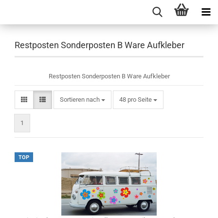
Restposten Sonderposten B Ware Aufkleber
Restposten Sonderposten B Ware Aufkleber
Sortieren nach
pro Seite
Sortieren nach
48 pro Seite
1
TOP