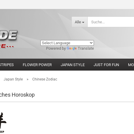
Alle
Powered by
Translate
STRIPES
FLOWER POWER
JAPAN STYLE
JUST FOR FUN
MO
»
»
Japan Style
Chinese Zodiac
sches Horoskop