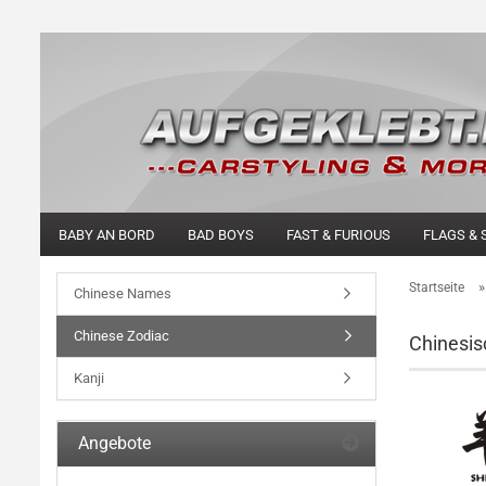
BABY AN BORD
BAD BOYS
FAST & FURIOUS
FLAGS & 
Startseite
Chinese Names
Chinese Zodiac
Chinesi
Kanji
Angebote