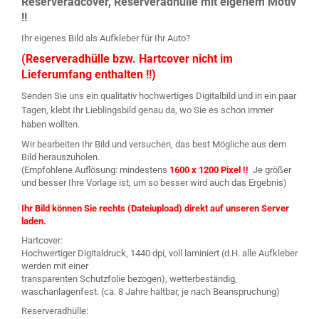
Reserveradcover, Reserveradhülle mit eigenem Motiv
!!
Ihr eigenes Bild als Aufkleber für Ihr Auto?
(Reserveradhülle bzw. Hartcover nicht im
Lieferumfang enthalten !!)
Senden Sie uns ein qualitativ hochwertiges Digitalbild und in ein paar
Tagen, klebt Ihr Lieblingsbild genau da, wo Sie es schon immer
haben wollten.
Wir bearbeiten Ihr Bild und versuchen, das best Mögliche aus dem
Bild herauszuholen.
(Empfohlene Auflösung: mindestens
1600 x 1200 Pixel !!
Je größer
und besser Ihre Vorlage ist, um so besser wird auch das Ergebnis)
Ihr Bild können Sie rechts (Dateiupload) direkt auf unseren Server
laden.
Hartcover:
Hochwertiger Digitaldruck, 1440 dpi, voll laminiert (d.H. alle Aufkleber
werden mit einer
transparenten Schutzfolie bezogen), wetterbeständig,
waschanlagenfest. (ca. 8 Jahre haltbar, je nach Beanspruchung)
Reserveradhülle: