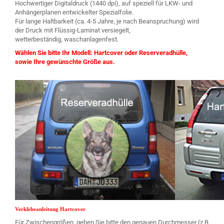
Hochwertiger Digitaldruck (1440 dpi), auf speziell für LKW- und
Anhängerplanen entwickelter Spezialfolie.
Für lange Haltbarkeit (ca. 4-5 Jahre, je nach Beanspruchung) wird
der Druck mit Flüssig-Laminat versiegelt,
wetterbeständig, waschanlagenfest.
Wählen Sie bitte Ihr Modell: Hartcover oder Reserveradhülle,
sowie Ihre gewünschte Größe aus.
Verklebeanleitung Hartcover
Für Zwischengrößen, geben Sie bitte den genauen Durchmesser (z.B