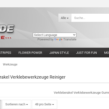
Alle
Powered by
Translate
STRIPES
FLOWER POWER
JAPAN STYLE
JUST FOR FUN
MO
»
Werkzeuge
rakel Verklebewerkzeuge Reiniger
Verkleberakel Verklebewerkzeuge Gummi
Sortieren nach
pro Seite
Sortieren nach
48 pro Seite