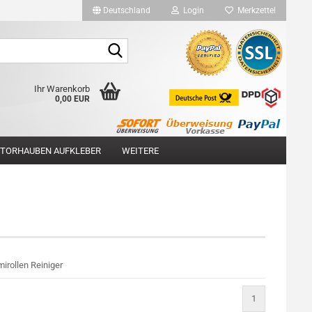
Deutschland
Login
Merkzettel
Suche...
Ihr Warenkorb
0,00 EUR
TORHAUBEN AUFKLEBER
WEITERE
rollen Reiniger
1