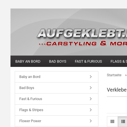
BABY AN BORD
BAD BOYS
FAST & FURIOUS
FLAGS & 
Startseite
Baby an Bord
Bad Boys
Verklebe
Fast & Furious
Flags & Stripes
Flower Power