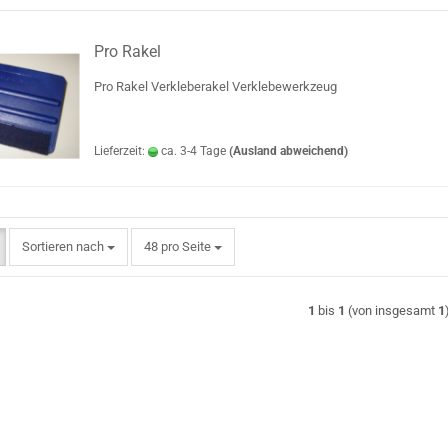
Pro Rakel
Pro Rakel Verkleberakel Verklebewerkzeug
Lieferzeit:
ca. 3-4 Tage
(Ausland abweichend)
Sortieren nach
pro Seite
Sortieren nach
48 pro Seite
1
bis
1
(von insgesamt
1