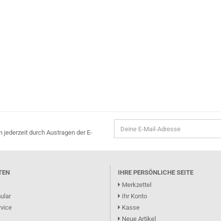
n jederzeit durch Austragen der E-
TEN
IHRE PERSÖNLICHE SEITE
Merkzettel
ular
Ihr Konto
vice
Kasse
Neue Artikel