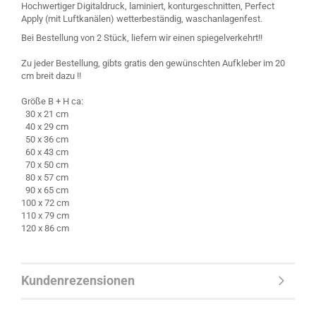
Hochwertiger Digitaldruck, laminiert, konturgeschnitten, Perfect
Apply (mit Luftkanälen) wetterbeständig, waschanlagenfest.
Bei Bestellung von 2 Stück, liefern wir einen spiegelverkehrt!!
Zu jeder Bestellung, gibts gratis den gewünschten Aufkleber im 20
cm breit dazu !!
Größe B + H ca:
30 x 21 cm
40 x 29 cm
50 x 36 cm
60 x 43 cm
70 x 50 cm
80 x 57 cm
90 x 65 cm
100 x 72 cm
110 x 79 cm
120 x 86 cm
Kundenrezensionen