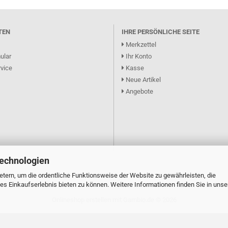
TEN
IHRE PERSÖNLICHE SEITE
Merkzettel
ular
Ihr Konto
vice
Kasse
Neue Artikel
Angebote
Technologien
tern, um die ordentliche Funktionsweise der Website zu gewährleisten, die
s Einkaufserlebnis bieten zu können. Weitere Informationen finden Sie in unse
Onlineshop erstellen
mit Gambio.de © 2026