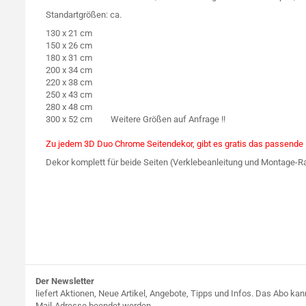
Standartgrößen: ca.
130 x 21 cm
150 x 26 cm
180 x 31 cm
200 x 34 cm
220 x 38 cm
250 x 43 cm
280 x 48 cm
300 x 52 cm Weitere Größen auf Anfrage !!
Zu jedem 3D Duo Chrome Seitendekor, gibt es gratis das passende E
Dekor komplett für beide Seiten (Verklebeanleitung und Montage-Rak
Der Newsletter
liefert Aktionen, Neue Artikel, Angebote, Tipps und Infos. Das Abo kan
Mail-Adresse beendet werden.