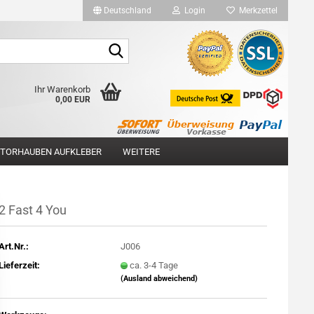
Deutschland
Login
Merkzettel
Suche...
Ihr Warenkorb
0,00 EUR
TORHAUBEN AUFKLEBER
WEITERE
2 Fast 4 You
Art.Nr.:
J006
Lieferzeit:
ca. 3-4 Tage
(Ausland abweichend)