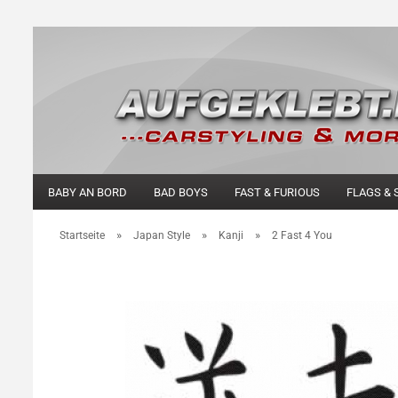
BABY AN BORD
BAD BOYS
FAST & FURIOUS
FLAGS & 
»
»
»
Startseite
Japan Style
Kanji
2 Fast 4 You